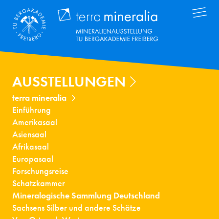
Direkt
Terra Mineral
zum
Inhalt
AUSSTELLUNGEN
terra mineralia
Einführung
Amerikasaal
Asiensaal
Afrikasaal
Europasaal
Forschungsreise
Schatzkammer
Mineralogische Sammlung Deutschland
Sachsens Silber und andere Schätze