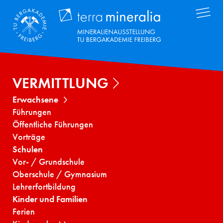
Direkt
Terra Mineral
zum
Inhalt
VERMITTLUNG
Erwachsene
Führungen
Öffentliche Führungen
Vorträge
Schulen
Vor- / Grundschule
Oberschule / Gymnasium
Lehrerfortbildung
Kinder und Familien
Ferien