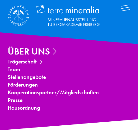
Direkt
Terra Mineral
zum
Inhalt
ÜBER UNS
Trägerschaft
Team
Stellenangebote
Förderungen
Kooperationspartner/Mitgliedschaften
Presse
Hausordnung