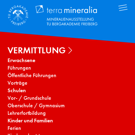
Direkt
Terra Mineral
zum
Inhalt
VERMITTLUNG
Erwachsene
Führungen
Öffentliche Führungen
Vorträge
Schulen
Vor- / Grundschule
Oberschule / Gymnasium
Lehrerfortbildung
Kinder und Familien
Ferien