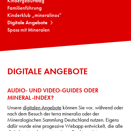
Kindergeburtstag
Familienführung
Kinderklub „mineralinos“
Digitale Angebote
Spass mit Mineralen
DIGITALE ANGEBOTE
AUDIO- UND VIDEO-GUIDES ODER
MINERAL-INDEX?
Unsere
digitalen Angebote
können Sie vor, während oder
nach dem Besuch der terra mineralia oder der
Mineralogischen Sammlung Deutschland nutzen. Eigens
dafür wurde eine progessive Webapp entwickelt, die alle