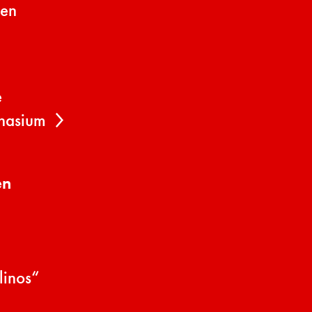
gen
e
nasium
en
linos“