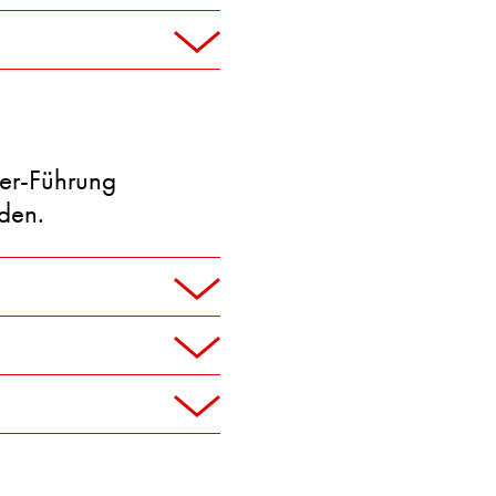
ler-Führung
den.