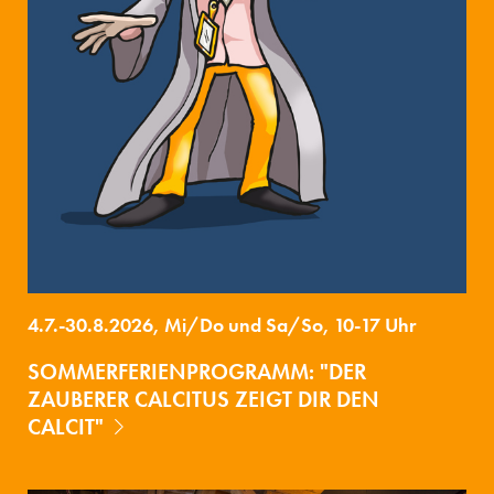
4.7.-30.8.2026, Mi/Do und Sa/So, 10-17 Uhr
SOMMERFERIENPROGRAMM: "DER
ZAUBERER CALCITUS ZEIGT DIR DEN
CALCIT"