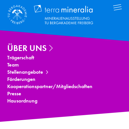
Direkt
Terra Mineral
zum
Inhalt
ÜBER UNS
Trägerschaft
Team
Stellenangebote
Förderungen
Kooperationspartner/Mitgliedschaften
Presse
Hausordnung