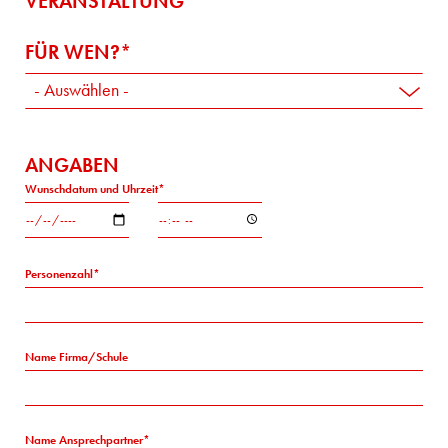
VERANSTALTUNG
FÜR WEN?
- Auswählen -
ANGABEN
Wunschdatum und Uhrzeit
Wunschdatum
Wunschdatum
und
und
Uhrzeit:
Uhrzeit:
Personenzahl
Date
Zeit
Name Firma/Schule
Name Ansprechpartner