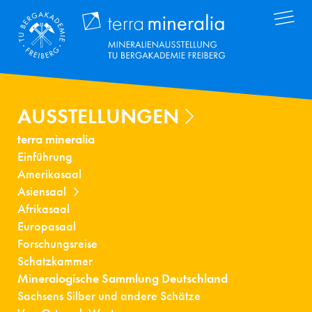
Direkt
Terra Mineral
zum
Inhalt
AUSSTELLUNGEN
terra mineralia
Einführung
Amerikasaal
Asiensaal
Afrikasaal
Europasaal
Forschungsreise
Schatzkammer
Mineralogische Sammlung Deutschland
Sachsens Silber und andere Schätze