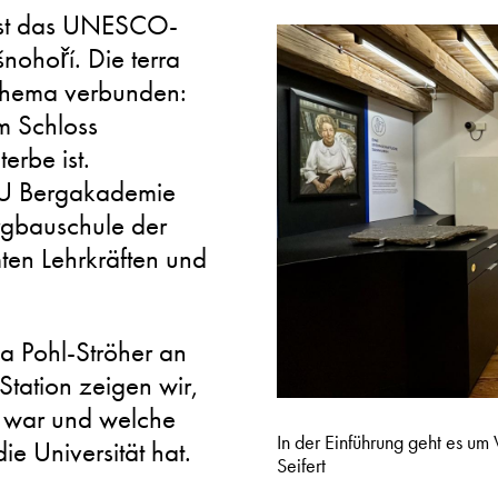
 ist das UNESCO-
ohoří. Die terra
 Thema verbunden:
im Schloss
erbe ist.
 TU Bergakademie
ergbauschule der
mten Lehrkräften und
ka Pohl-Ströher an
Station zeigen wir,
 war und welche
In der Einführung geht es um 
e Universität hat.
Seifert