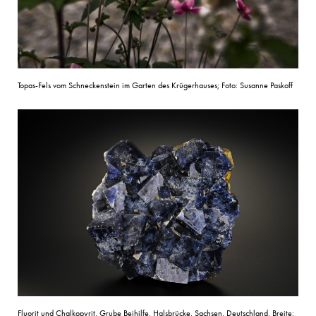
Topas-Fels vom Schneckenstein im Garten des Krügerhauses; Foto: Susanne Paskoff
Fluorit und Chalkopyrit, Grube Beihilfe, Halsbrücke, Sachsen, Deutschland, Breite: