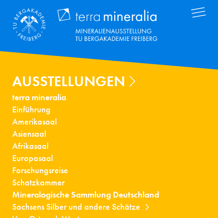
Direkt
Terra Mineral
zum
Inhalt
AUSSTELLUNGEN
terra mineralia
Einführung
Amerikasaal
Asiensaal
Afrikasaal
Europasaal
Forschungsreise
Schatzkammer
Mineralogische Sammlung Deutschland
Sachsens Silber und andere Schätze