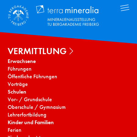
Direkt
Terra Mineral
zum
Inhalt
VERMITTLUNG
Erwachsene
Führungen
Öffentliche Führungen
Vorträge
Schulen
Vor- / Grundschule
Oberschule / Gymnasium
Lehrerfortbildung
Kinder und Familien
Ferien