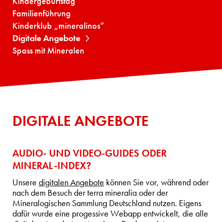
Kindergeburtstag
Familienführung
Kinderklub „mineralinos“
Digitale Angebote
Spass mit Mineralen
DIGITALE ANGEBOTE
AUDIO- UND VIDEO-GUIDES ODER
MINERAL-INDEX?
Unsere
digitalen Angebote
können Sie vor, während oder
nach dem Besuch der terra mineralia oder der
Mineralogischen Sammlung Deutschland nutzen. Eigens
dafür wurde eine progessive Webapp entwickelt, die alle