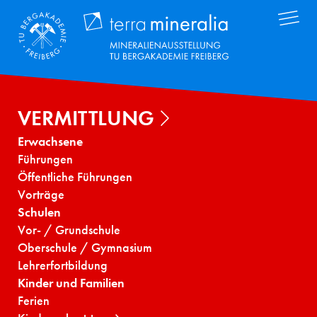
Direkt
Terra Mineral
zum
Inhalt
VERMITTLUNG
Erwachsene
Führungen
Öffentliche Führungen
Vorträge
Schulen
Vor- / Grundschule
Oberschule / Gymnasium
Lehrerfortbildung
Kinder und Familien
Ferien