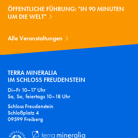
ÖFFENTLICHE FÜHRUNG: "IN 90 MINUTEN
UM DIE WELT"
Alle Veranstaltungen
TERRA MINERALIA
IM SCHLOSS FREUDENSTEIN
Di–Fr 10–17 Uhr
Sa, So, feiertags 10–18 Uhr
Schloss Freudenstein
Schloßplatz 4
09599 Freiberg