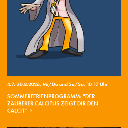
4.7.-30.8.2026, Mi/Do und Sa/So, 10-17 Uhr
SOMMERFERIENPROGRAMM: "DER
ZAUBERER CALCITUS ZEIGT DIR DEN
CALCIT"