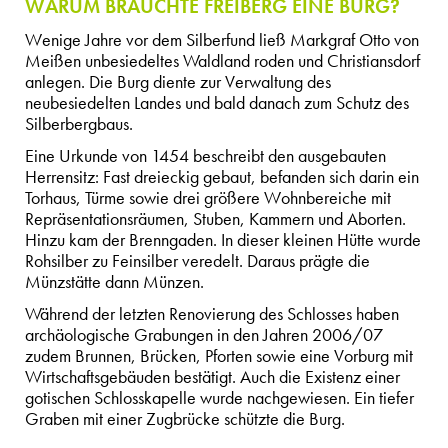
WARUM BRAUCHTE FREIBERG EINE BURG?
Wenige Jahre vor dem Silberfund ließ Markgraf Otto von
Meißen unbesiedeltes Waldland roden und Christiansdorf
anlegen. Die Burg diente zur Verwaltung des
neubesiedelten Landes und bald danach zum Schutz des
Silberbergbaus.
Eine Urkunde von 1454 beschreibt den ausgebauten
Herrensitz: Fast dreieckig gebaut, befanden sich darin ein
Torhaus, Türme sowie drei größere Wohnbereiche mit
Repräsentationsräumen, Stuben, Kammern und Aborten.
Hinzu kam der Brenngaden. In dieser kleinen Hütte wurde
Rohsilber zu Feinsilber veredelt. Daraus prägte die
Münzstätte dann Münzen.
Während der letzten Renovierung des Schlosses haben
archäologische Grabungen in den Jahren 2006/07
zudem Brunnen, Brücken, Pforten sowie eine Vorburg mit
Wirtschaftsgebäuden bestätigt. Auch die Existenz einer
gotischen Schlosskapelle wurde nachgewiesen. Ein tiefer
Graben mit einer Zugbrücke schützte die Burg.