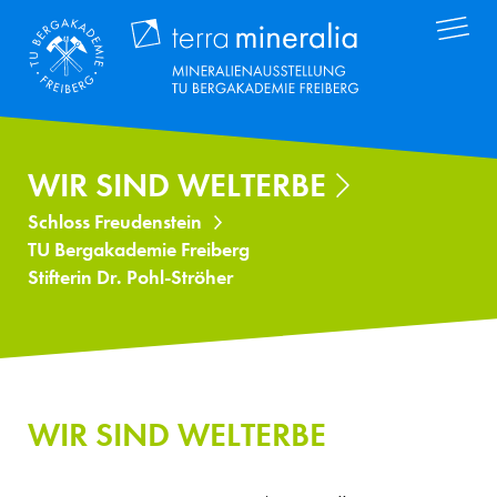
Direkt
Terra Mineral
zum
Inhalt
WIR SIND WELTERBE
Schloss Freudenstein
TU Bergakademie Freiberg
Stifterin Dr. Pohl-Ströher
WIR SIND WELTERBE