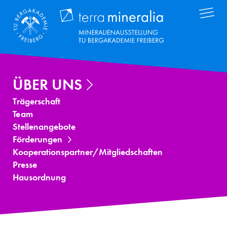
Direkt
Terra Mineral
zum
Inhalt
ÜBER UNS
Trägerschaft
Team
Stellenangebote
Förderungen
Kooperationspartner/Mitgliedschaften
Presse
Hausordnung