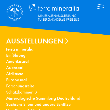
Direkt
Terra Mineral
zum
Inhalt
AUSSTELLUNGEN
terra mineralia
Einführung
Amerikasaal
Asiensaal
Afrikasaal
Europasaal
Forschungsreise
Schatzkammer
Mineralogische Sammlung Deutschland
Sachsens Silber und andere Schätze