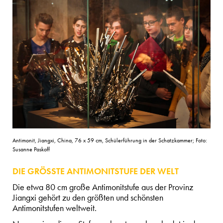
Antimonit, Jiangxi, China, 76 x 59 cm, Schülerführung in der Schatzkammer; Foto:
Susanne Paskoff
DIE GRÖSSTE ANTIMONITSTUFE DER WELT
Die etwa 80 cm große Antimonitstufe aus der Provinz
Jiangxi gehört zu den größten und schönsten
Antimonitstufen weltweit.