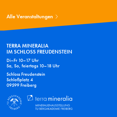
Alle Veranstaltungen
TERRA MINERALIA
IM SCHLOSS FREUDENSTEIN
Di–Fr 10–17 Uhr
Sa, So, feiertags 10–18 Uhr
Schloss Freudenstein
Schloßplatz 4
09599 Freiberg