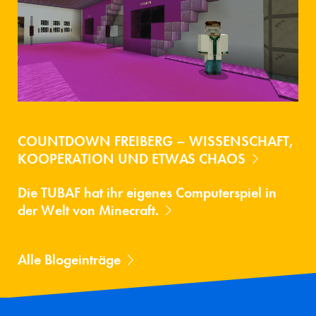
COUNTDOWN FREIBERG – WISSENSCHAFT,
KOOPERATION UND ETWAS CHAOS
Die TUBAF hat ihr eigenes Computerspiel in
der Welt von Minecraft.
Alle Blogeinträge