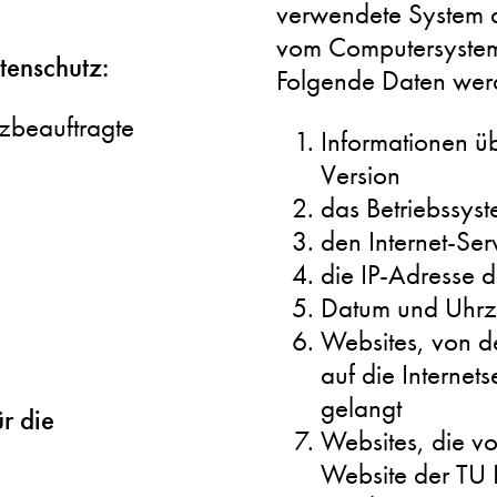
verwendete System a
vom Computersystem
tenschutz:
Folgende Daten werd
zbeauftragte
Informationen ü
Version
das Betriebssys
den Internet-Se
die IP-Adresse 
Datum und Uhrzei
Websites, von d
auf die Internet
gelangt
r die
Websites, die v
Website der TU 