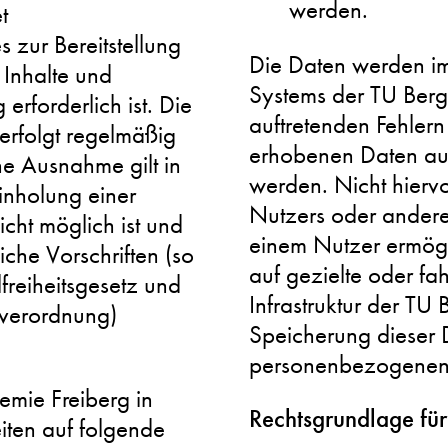
werden.
t
 zur Bereitstellung
Die Daten werden im 
 Inhalte und
Systems der TU Berg
rforderlich ist. Die
auftretenden Fehlern
rfolgt regelmäßig
erhobenen Daten auc
ne Ausnahme gilt in
werden. Nicht hiervo
Einholung einer
Nutzers oder andere
cht möglich ist und
einem Nutzer ermögli
che Vorschriften (so
auf gezielte oder fa
freiheitsgesetz und
Infrastruktur der TU
verordnung)
Speicherung dieser
personenbezogenen Da
emie Freiberg in
Rechtsgrundlage für
iten auf folgende