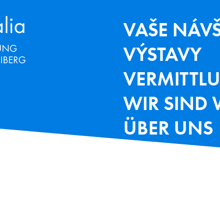
Terra Mineralia Mineralien Ausstel
HAUPTNAV
VAŠE NÁV
VÝSTAVY
VERMITTL
WIR SIND 
ÜBER UNS