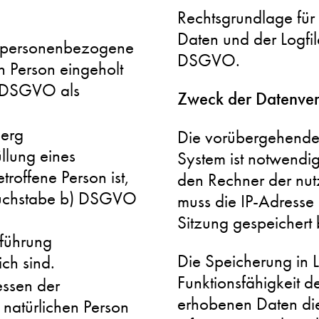
Rechtsgrundlage für
Daten und der Logfile
e personenbezogene
DSGVO.
n Person eingeholt
a) DSGVO als
Zweck der Datenver
berg
Die vorübergehende
llung eines
System ist notwendi
troffene Person ist,
den Rechner der nut
1 Buchstabe b) DSGVO
muss die IP-Adresse
Sitzung gespeichert 
hführung
Die Speicherung in Lo
ch sind.
Funktionsfähigkeit d
essen der
erhobenen Daten dien
 natürlichen Person