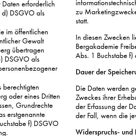
informationstechnis
Daten erforderlich
zu Marketingzwecke
be d) DSGVO als
statt.
im öffentlichen
In diesen Zwecken li
ntlicher Gewalt
Bergakademie Freibe
berg übertragen
Abs. 1 Buchstabe f
 e) DSGVO als
g personenbezogener
Dauer der Speicher
s berechtigten
Die Daten werden gel
rg oder eines Dritten
Zweckes ihrer Erhebu
essen, Grundrechte
der Erfassung der Dat
as erstgenannte
der Fall, wenn die je
1 Buchstabe f) DSGVO
Widerspruchs- und 
ng.