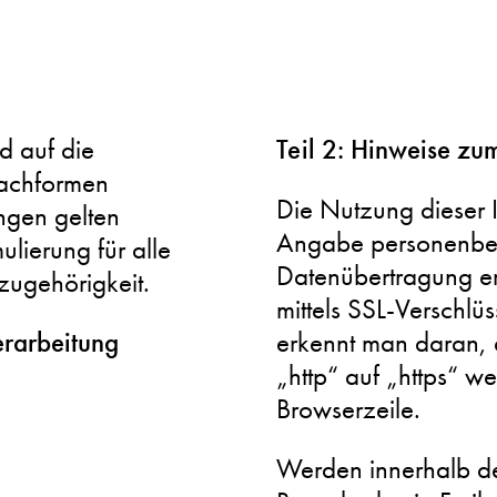
Teil 2: Hinweise zu
d auf die
rachformen
Die Nutzung dieser I
ngen gelten
Angabe personenbez
lierung für alle
Datenübertragung er
ugehörigkeit.
mittels SSL-Verschlü
erarbeitung
erkennt man daran, 
„http“ auf „https“ w
Browserzeile.
Werden innerhalb de