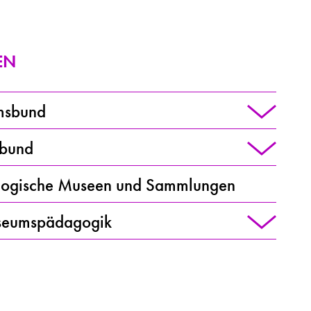
EN
msbund
sbund
alogische Museen und Sammlungen
seumspädagogik