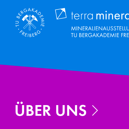
Přejít
k
hlavnímu
obsahu
ÜBER UNS