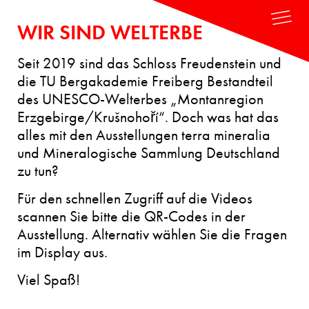
WIR SIND WELTERBE
Seit 2019 sind das Schloss Freudenstein und
MINERALOGISCHE
die TU Bergakademie Freiberg Bestandteil
SAMMLUNG
des UNESCO-Welterbes „Montanregion
DEUTSCHLAND
Erzgebirge/Krušnohoří“. Doch was hat das
alles mit den Ausstellungen terra mineralia
und Mineralogische Sammlung Deutschland
AUD
GAL
zu tun?
IO-
ERIE
GUI
DER
Für den schnellen Zugriff auf die Videos
DE
SA
scannen Sie bitte die QR-Codes in der
MM
Ausstellung. Alternativ wählen Sie die Fragen
LER
im Display aus.
TERRA MINERALIA
Viel Spaß!