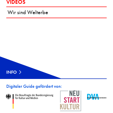
VIDEOS
AUD
FRA
Wir sind Welterbe
IO-
G
GUI
DEN
DE
STU
DI
FÜR BEIDE
AUSSTELLUNGEN
INFO
MIN
WIR
ERA
SIN
L-
D
Digitaler Guide gefördert von:
IND
WEL
EX
TER
BE