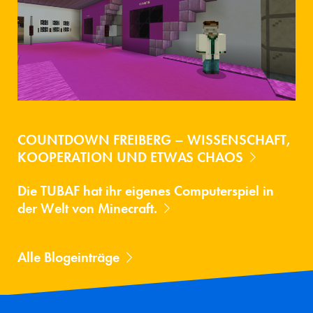
COUNTDOWN FREIBERG – WISSENSCHAFT,
KOOPERATION UND ETWAS CHAOS
Die TUBAF hat ihr eigenes Computerspiel in
der Welt von Minecraft.
Alle Blogeinträge